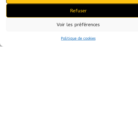
Refuser
C
ertification
Voir les préférences
P
roduction
Politique de cookies
L
ogistique & stockage
Prenons le temps
DES CLIENTS QUI NOUS ONT
CONFIÉ LA CRÉATION DE LEUR