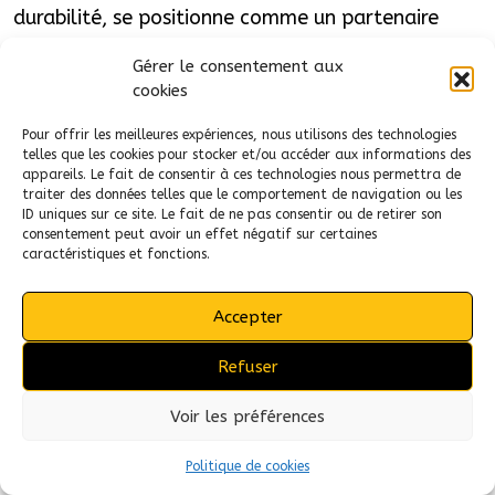
durabilité, se positionne comme un partenaire
incontournable pour les startups, les industriels et
Gérer le consentement aux
toute société en quête de R&D de pointe. Notre
cookies
savoir-faire en ingénierie, combinée à une
approche personnalisée et écoresponsable, fait
Pour offrir les meilleures expériences, nous utilisons des technologies
telles que les cookies pour stocker et/ou accéder aux informations des
de nous un choix privilégié pour les chefs de
appareils. Le fait de consentir à ces technologies nous permettra de
projets et ingénieurs à la recherche de partenaires
traiter des données telles que le comportement de navigation ou les
ID uniques sur ce site. Le fait de ne pas consentir ou de retirer son
fiables et compétents dans le développement de
consentement peut avoir un effet négatif sur certaines
solutions techniques innovantes.
caractéristiques et fonctions.
Accepter
Refuser
apic design accompagne ses
Voir les préférences
clients dans toute la france
Politique de cookies